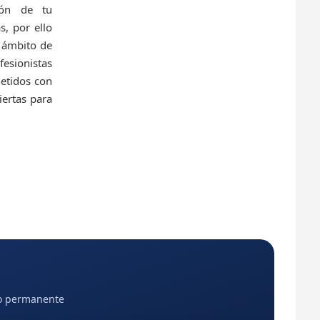
ión de tu
s, por ello
 ámbito de
esionistas
etidos con
iertas para