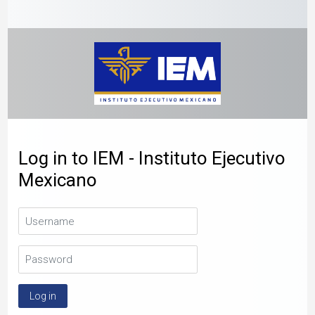
Skip to main content
Log in to IEM - Instituto Ejecutivo
Mexicano
Username
Password
Log in